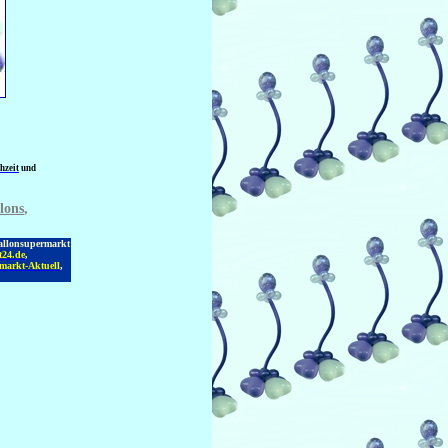
hzeit
und
lons
,
allonsupermarkt
t24.de
,
markt-Aktuell
,