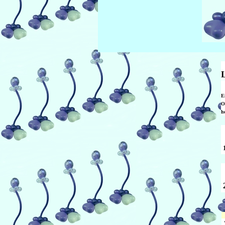
L
E
O
h