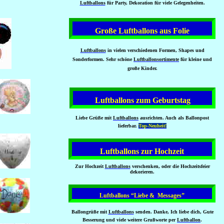
Luftballons
für Party, Dekoration für viele Gelegenheiten.
Große Luftballons aus Folie
Luftballons
in vielen verschiedenen Formen, Shapes und
Sonderformen. Sehr schöne
Luftballonsortimente
für kleine und
große Kinder.
Luftballons zum Geburtstag
Liebe Grüße mit
Luftballons
ausrichten. Auch als Ballonpost
lieferbar.
Top-Neuheit!
Luftballons zur Hochzeit
Zur Hochzeit
Luftballons
verschenken, oder die Hochzeitsfeier
dekorieren.
Luftballons “Liebe & Messages”
Ballongrüße mit
Luftballons
senden. Danke, Ich liebe dich, Gute
Besserung und viele weitere Grußworte per
Luftballon
.