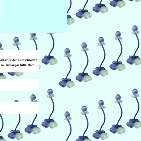
eil er in der Luft schwebt?
w. Ballongas füllt. Doch...