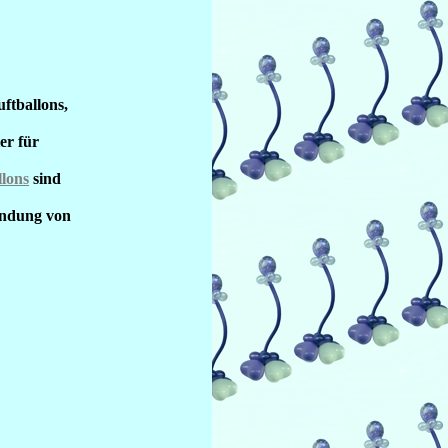
ftballons,
er für
llons
sind
endung von