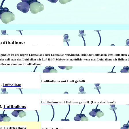
uftballons:
igentlich ist der Begriff
Luftballons
oder
Luftballon
verwirrend. Heißt der Luftballon jetzt Luftballon w
der weil man den Luftballon mit Luft füllt? Schöner ist natürlich, wenn man
Luftballons
mit Helium bz
eißen sie dann noch Luftballons?
Luftballons mit Luft gefüllt.
1.
Luftballons
mit Helium gefüllt. (Latexballons!)
Luftballons
2.
Luftballons
3.
Luftballons