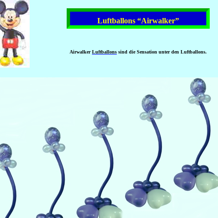
Luftballons “Airwalker”
Airwalker
Luftballons
sind die Sensation unter den Luftballons.