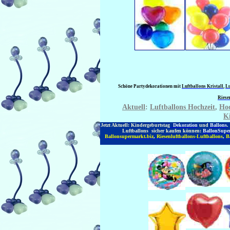
Schöne Partydekorationen mit
Luftballons Kristall
,
Lu
Riese
Aktuell
:
Luftballons Hochzeit
,
Hoc
Ki
Jetzt Aktuell: Kindergeburtstag
Dekoration
und
Ballons
.
Luftballons sicher kaufen können:
BallonSuper
Ballonsupermarkt.biz
,
Riesenluftballons-Luftballons
,
B