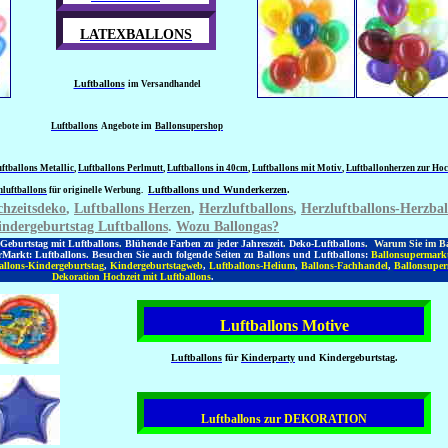
LATEXBALLONS
Luftballons
im Versandhandel
Luftballons
Angebote im
Ballonsupershop
ftballons Metallic
,
Luftballons Perlmutt
,
Luftballons in 40cm
,
Luftballons mit Motiv
,
Luftballonherzen zur Hoc
Luftballons und Wunderkerzen
.
nluftballons
für originelle Werbung.
hzeitsdeko
,
Luftballons Herzen
,
Herzluftballons
,
Herzluftballons-Herzbal
ndergeburtstag Luftballons
.
Wozu Ballongas?
Geburtstag mit Luftballons
.
Blühende Farben zu jeder Jahreszeit
.
Deko-Luftballons
.
Warum Sie im B
Markt: Luftballons.
Besuchen Sie auch folgende Seiten zu Ballons und Luftballons:
Ballonsupermark
allons-Kindergeburtstag
,
Kindergeburtstagweb
,
Luftballons-Helium
,
Ballons-Fachhandel
,
Ballonsuper
Dekoration Hochzeit mit Luftballons
.
Luftballons Motive
Luftballons
für
Kinderparty
und Kindergeburtstag.
Luftballons zur DEKORATION