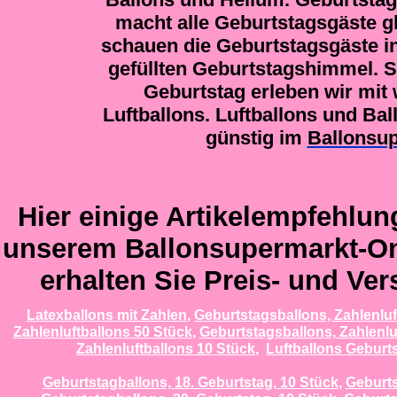
macht alle Geburtstagsgäste g
schauen die Geburtstagsgäste in
gefüllten Geburtstagshimmel. S
Geburtstag erleben wir mi
Luftballons. Luftballons und Ba
günstig im
Ballonsu
Hier einige Artikelempfehlung
unserem Ballonsupermarkt-On
erhalten Sie Preis- und Ve
Latexballons mit Zahlen
,
Geburtstagsballons, Zahlenluf
Zahlenluftballons 50 Stück
,
Geburtstagsballons, Zahlenlu
Zahlenluftballons 10 Stück
,
Luftballons Geburts
Geburtstagballons, 18. Geburtstag, 10 Stück
,
Geburts