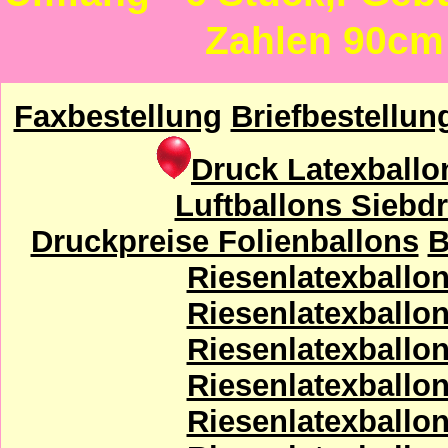
Zahlen 90cm
Faxbestellung
Briefbestellun
Druck Latexballo
Luftballons Siebd
Druckpreise Folienballons
B
Riesenlatexballons
Riesenlatexballons
Riesenlatexballons
Riesenlatexballons
Riesenlatexballons