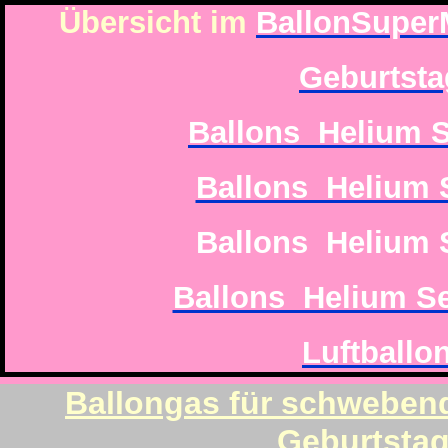
Übersicht im
BallonSuper
Geburtsta
Ballons Helium S
Ballons Helium 
Ballons Helium 
Ballons Helium S
Luftballo
Ballongas für schwebend
Geburtsta