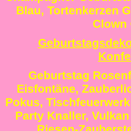
Blau,
Tortenkerzen G
Clown 
Geburtstagsdeko
Konfe
Geburtstag Rosenf
Eisfontäne
,
Zauberli
Pokus
,
Tischfeuerwerk 
Party Knaller
,
Vulkan
Riesen-Zauberst