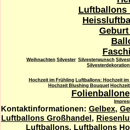
Luftballons
Heissluftb
Geburt
Ball
Fasch
Weihnachten
Silvester
Silvesterwunsch
Silves
Silvesterdekoration
Hochzeit im Frühling
Luftballons: Hochzeit im
Hochzeit Blushing Bouquet
Hochzeit 
Folienballone
Impre
Kontaktinformationen:
Gelbex
,
Ge
Luftballons Großhandel
,
Riesenlu
Luftballons
,
Luftballons Ho