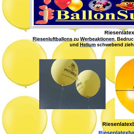
Riesenlate
Riesenluftballons
zu
Werbeaktionen
. Bedru
und
Helium
schwebend ziehe
Riesenlatex
Riesenlatexbal