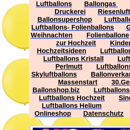
Luftballons
Ballongas
Druckerei
Riesenluf
Ballonsupershop
Luftbal
Luftballons- Folienballons
G
Weihnachten
Folienballone
zur Hochzeit
Kinde
Hochzeitsideen
Luftballo
Luftballons Kristall
Luf
Perlmutt
Luftballon
Skyluftballons
Ballonverka
Massenstart
30.Ge
Ballonshop.biz
Luftballons
Luftballons Hochzeit
Sin
Luftballons Helium
Onlineshop
Datenschutz