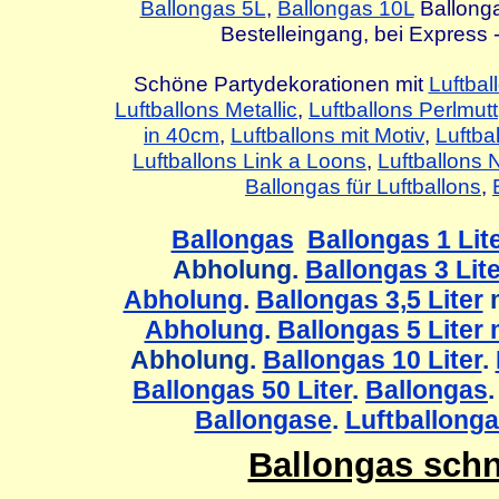
Ballongas 5L
,
Ballongas 10L
Ballonga
Bestelleingang, bei Express
Schöne Partydekorationen mit
Luftbal
Luftballons Metallic
,
Luftballons Perlmutt
in 40cm
,
Luftballons mit Motiv
,
Luftba
Luftballons Link a Loons
,
Luftballons
Ballongas für Luftballons
,
Ballongas
Ballongas 1 Lit
Abholung.
Ballongas 3 Lit
Abholung
.
Ballongas 3,5 Liter
m
Abholung
.
Ballongas 5 Liter
Abholung.
Ballongas 10 Liter
.
Ballongas 50 Liter
.
Ballongas
Ballongase
.
Luftballong
Ballongas schn