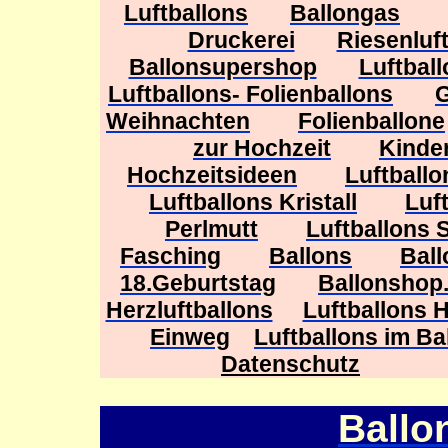
Luftballons
Ballongas
Druckerei
Riesenluf
Ballonsupershop
Luftbal
Luftballons- Folienballons
G
Weihnachten
Folienballone
zur Hochzeit
Kinde
Hochzeitsideen
Luftballo
Luftballons Kristall
Luf
Perlmutt
Luftballons 
Fasching
Ballons
Ball
18.Geburtstag
Ballonshop.
Herzluftballons
Luftballons 
Einweg
Luftballons im B
Datenschutz
Ballo