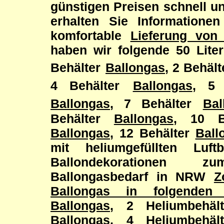
günstigen Preisen schnell un
erhalten Sie Informatione
komfortable
Lieferung von
haben wir folgende 50 Lite
Behälter
Ballongas
, 2 Behält
4 Behälter
Ballongas
, 5 
Ballongas
, 7 Behälter
Bal
Behälter
Ballongas
, 10 B
Ballongas
, 12 Behälter
Ball
mit heliumgefüllten Luft
Ballondekorationen z
Ballongasbedarf in NRW
Z
Ballongas in folgenden 
Ballongas
, 2 Heliumbehä
Ballongas
, 4 Heliumbehä