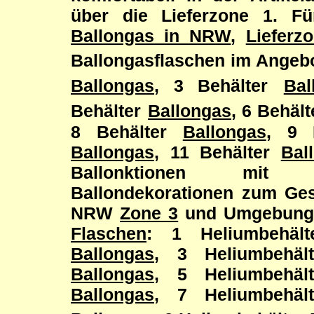
über die Lieferzone 1. F
Ballongas in NRW
,
Lieferz
Ballongasflaschen im Angebo
Ballongas
, 3 Behälter
Bal
Behälter
Ballongas
, 6 Behält
8 Behälter
Ballongas
, 9 
Ballongas
, 11 Behälter
Bal
Ballonktionen mit he
Ballondekorationen zum Gesc
NRW
Zone 3
und Umgebun
Flaschen
: 1 Heliumbehäl
Ballongas
, 3 Heliumbehä
Ballongas
, 5 Heliumbehä
Ballongas
, 7 Heliumbehä