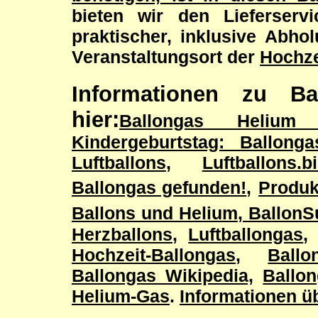
bieten wir den Lieferservi
praktischer, inklusive Abh
Veranstaltungsort der
Hochze
Informationen zu B
hier:
Ballongas Helium L
Kindergeburtstag: Ballonga
Luftballons
,
Luftballons.b
Ballongas gefunden!
,
Produk
Ballons und Helium
,
BallonS
Herzballons
,
Luftballongas
Hochzeit-Ballongas
,
Ballo
Ballongas Wikipedia,
Ballo
Helium-Gas
.
Informationen ü